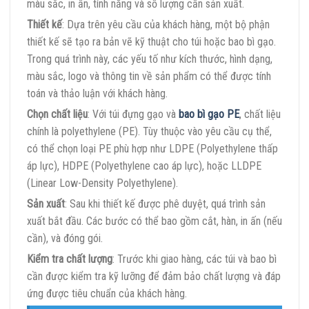
màu sắc, in ấn, tính năng và số lượng cần sản xuất.
Thiết kế
: Dựa trên yêu cầu của khách hàng, một bộ phận
thiết kế sẽ tạo ra bản vẽ kỹ thuật cho túi hoặc bao bì gạo.
Trong quá trình này, các yếu tố như kích thước, hình dạng,
màu sắc, logo và thông tin về sản phẩm có thể được tính
toán và thảo luận với khách hàng.
Chọn chất liệu
: Với túi đựng gạo và
bao bì gạo PE
, chất liệu
chính là polyethylene (PE). Tùy thuộc vào yêu cầu cụ thể,
có thể chọn loại PE phù hợp như LDPE (Polyethylene thấp
áp lực), HDPE (Polyethylene cao áp lực), hoặc LLDPE
(Linear Low-Density Polyethylene).
Sản xuất
: Sau khi thiết kế được phê duyệt, quá trình sản
xuất bắt đầu. Các bước có thể bao gồm cắt, hàn, in ấn (nếu
cần), và đóng gói.
Kiểm tra chất lượng
: Trước khi giao hàng, các túi và bao bì
cần được kiểm tra kỹ lưỡng để đảm bảo chất lượng và đáp
ứng được tiêu chuẩn của khách hàng.