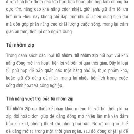
được tích hợp thêm các lớp bạc bạc hoặc phủ hợp kim chống tia
cực tím, nâng cao khả năng cách nhiệt, giữ lạnh, giữ ấm tối ưu
hơn nữa. Điều này không chỉ đáp ứng nhu cầu tiêu dùng hiện đại
mà còn góp phần nâng cao chất lượng cuộc sống, mang lại cảm
giác an tâm, tiện lợi cho người dùng.
Túi nhôm zip
Trong danh sách các loại
túi nhôm
,
túi nhôm zip
nổi bật với khả
năng đóng mở linh hoạt, tiện lợi và bền bỉ qua thời gian. Đây là loại
túi phù hợp để bảo quản các mặt hàng nhỏ lẻ, thực phẩm khô,
hoặc giữ đồ dùng cá nhân, mang lại nhiều tiện ích trong cuộc
sống sinh hoạt và công nghiệp.
Tính năng vượt trội của túi nhôm zip
Túi nhôm zip
có thiết kế phân khúc miệng túi với hệ thống khóa
zip đôi hoặc đơn giúp dễ dàng đóng mở nhiều lần mà vẫn đảm
bảo kín khít, chống thoát khí, chống bụi bẩn. Người dùng có thể
dễ dàng mở ra trong một thời gian ngắn, sau đó đóng chặt lại để