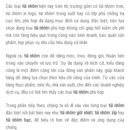
Các loại
túi nhôm
hiện nay trên thị trường gồm có túi nhôm trơn,
túi nhôm in logo, túi nhôm trong suốt hay có lớp phủ chống tia
cực tím, phù hợp đa dạng mục đích sử dụng. Đặc biệt, việc lựa
chọn đúng loại
túi nhôm
phù hợp không chỉ giúp tiết kiệm chi phí
mà còn tăng hiệu quả trong công việc kinh doanh, bảo quản sản
phẩm, hay phục vụ nhu cầu tiêu dùng cá nhân.
Ngoài ra,
túi nhôm
còn dễ dàng móc, treo, đóng gói, thuận tiện
trong vận chuyển và lưu trữ. Sự đa dạng về kích cỡ, kiểu dáng
cũng là một điểm cộng lớn của dòng sản phẩm này, giúp khách
hàng dễ dàng lựa chọn theo tiêu chí riêng của mình. Từ các cửa
hàng thực phẩm, siêu thị, nhà sản xuất, cho đến các doanh nghiệp
dịch vụ, đều có thể tìm thấy các loại
túi nhôm
phù hợp.
Trong phần tiếp theo, chúng ta sẽ đi sâu vào từng loại
túi nhôm
đặc biệt nổi bật hiện nay như
túi nhôm giữ nhiệt
,
túi nhôm zip
hay
túi nhôm bạc
, để hiểu rõ hơn về đặc điểm và ứng dụng của
chúng.