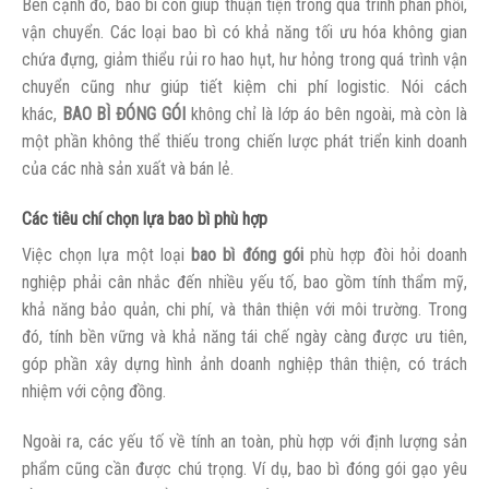
Bên cạnh đó, bao bì còn giúp thuận tiện trong quá trình phân phối,
vận chuyển. Các loại bao bì có khả năng tối ưu hóa không gian
chứa đựng, giảm thiểu rủi ro hao hụt, hư hỏng trong quá trình vận
chuyển cũng như giúp tiết kiệm chi phí logistic. Nói cách
khác,
BAO BÌ ĐÓNG GÓI
không chỉ là lớp áo bên ngoài, mà còn là
một phần không thể thiếu trong chiến lược phát triển kinh doanh
của các nhà sản xuất và bán lẻ.
Các tiêu chí chọn lựa bao bì phù hợp
Việc chọn lựa một loại
bao bì đóng gói
phù hợp đòi hỏi doanh
nghiệp phải cân nhắc đến nhiều yếu tố, bao gồm tính thẩm mỹ,
khả năng bảo quản, chi phí, và thân thiện với môi trường. Trong
đó, tính bền vững và khả năng tái chế ngày càng được ưu tiên,
góp phần xây dựng hình ảnh doanh nghiệp thân thiện, có trách
nhiệm với cộng đồng.
Ngoài ra, các yếu tố về tính an toàn, phù hợp với định lượng sản
phẩm cũng cần được chú trọng. Ví dụ, bao bì đóng gói gạo yêu