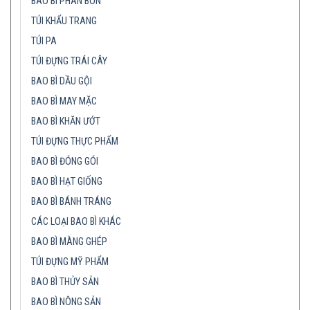
BAO BÌ PHÂN BÓN
TÚI KHẨU TRANG
TÚI PA
TÚI ĐỰNG TRÁI CÂY
BAO BÌ DẦU GỘI
BAO BÌ MAY MẶC
BAO BÌ KHĂN ƯỚT
TÚI ĐỰNG THỰC PHẨM
BAO BÌ ĐÓNG GÓI
BAO BÌ HẠT GIỐNG
BAO BÌ BÁNH TRÁNG
CÁC LOẠI BAO BÌ KHÁC
BAO BÌ MÀNG GHÉP
TÚI ĐỰNG MỸ PHẨM
BAO BÌ THỦY SẢN
BAO BÌ NÔNG SẢN