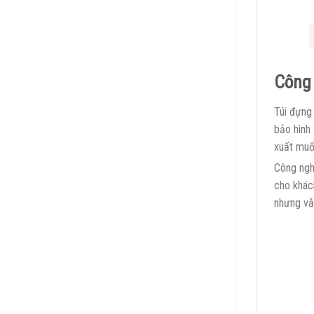
Công 
Túi đựng
bảo hình
xuất muố
Công ngh
cho khách
nhưng vẫ