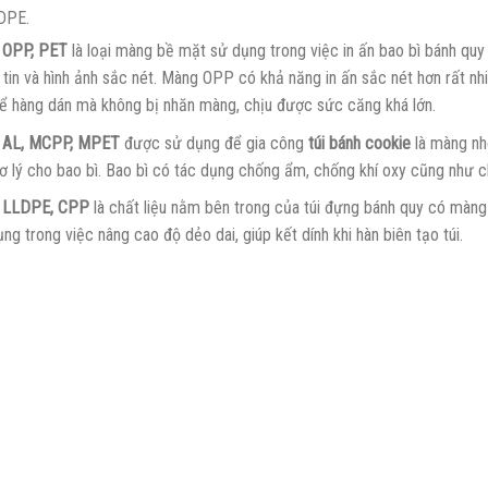
DPE.
 OPP, PET
là loại màng bề mặt sử dụng trong việc in ấn bao bì bánh quy
 tin và hình ảnh sắc nét. Màng OPP có khả năng in ấn sắc nét hơn rất nh
ể hàng dán mà không bị nhăn màng, chịu được sức căng khá lớn.
 AL, MCPP, MPET
được sử dụng để gia công
túi bánh cookie
là màng nh
ơ lý cho bao bì. Bao bì có tác dụng chống ẩm, chống khí oxy cũng như
 LLDPE, CPP
là chất liệu nằm bên trong của túi đựng bánh quy có màng
ụng trong việc nâng cao độ dẻo dai, giúp kết dính khi hàn biên tạo túi.