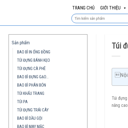
Skip
TRANG CHỦ
GIỚI THIỆU
to
content
Sản phẩm
Túi 
BAO BÌ IN ỐNG ĐỒNG
TÚI ĐỰNG BÁNH KẸO
TÚI ĐỰNG CÀ PHÊ
Nội 
BAO BÌ ĐỰNG GẠO…
BAO BÌ PHÂN BÓN
TÚI KHẨU TRANG
Túi đựng
TÚI PA
nâng cao
TÚI ĐỰNG TRÁI CÂY
BAO BÌ DẦU GỘI
BAO BÌ MAY MẶC