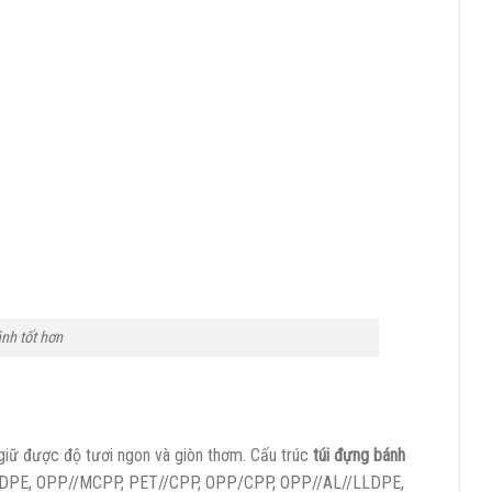
nh tốt hơn
giữ được độ tươi ngon và giòn thơm. Cấu trúc
túi đựng bánh
LDPE, OPP//MCPP, PET//CPP, OPP/CPP, OPP//AL//LLDPE,