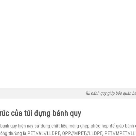
Túi bánh quy giúp bảo quản bá
rúc của túi đựng bánh quy
 bánh quy hiện nay sử dụng chất liệu màng ghép phức hợp để giúp bánh 
ông thường là PET//AL//LLDPE, OPP//MPET//LLDPE, PET//MPET//L