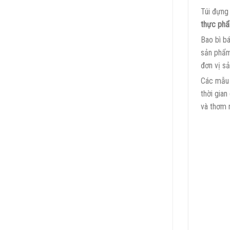
Túi đựng
thực ph
Bao bì b
sản phẩm
đơn vị s
Các mẫu 
thời gian
và thơm 