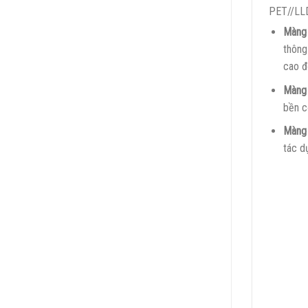
PET//LL
Màng
thông
cao đ
Màng
bền c
Màng
tác d