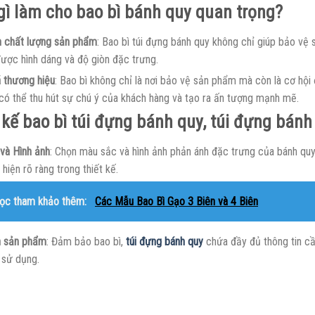
gì làm cho bao bì bánh quy quan trọng?
 chất lượng sản phẩm
: Bao bì túi đựng bánh quy không chỉ giúp bảo vệ
được hình dáng và độ giòn đặc trưng.
 thương hiệu
: Bao bì không chỉ là nơi bảo vệ sản phẩm mà còn là cơ hội 
có thể thu hút sự chú ý của khách hàng và tạo ra ấn tượng mạnh mẽ.
 kế bao bì túi đựng bánh quy, túi đựng bánh
và Hình ảnh
: Chọn màu sắc và hình ảnh phản ánh đặc trưng của bánh qu
hiện rõ ràng trong thiết kế.
ọc tham khảo thêm:
Các Mẫu Bao Bì Gạo 3 Biên và 4 Biên
n sản phẩm
: Đảm bảo bao bì,
túi đựng bánh quy
chứa đầy đủ thông tin cầ
 sử dụng.