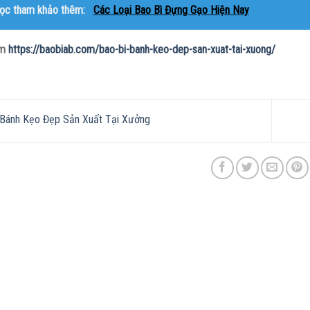
ọc tham khảo thêm:
Các Loại Bao Bì Đựng Gạo Hiện Nay
êm
https://baobiab.com/bao-bi-banh-keo-dep-san-xuat-tai-xuong/
Bánh Kẹo Đẹp Sản Xuất Tại Xưởng