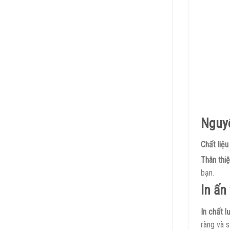
Nguyê
Chất liệu
Thân thi
bạn.
In ấn
In chất 
ràng và s