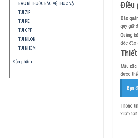
Điều 
BAO BÌ THUỐC BẢO VỆ THỰC VẬT
TÚI ZIP
Bảo quản
TÚI PE
quy giữ 
TÚI OPP
Quảng bá
TÚI NILON
độc đáo 
TÚI NHÔM
Thiết
Sản phẩm
Màu sắc 
được thể 
Bạn đ
Thông ti
xuất/hạn