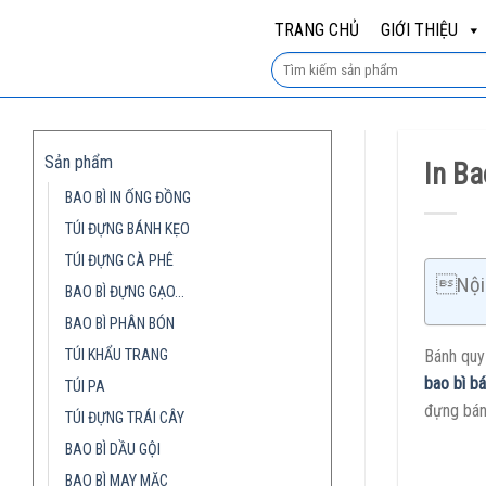
Skip
TRANG CHỦ
GIỚI THIỆU
to
content
Sản phẩm
In Ba
BAO BÌ IN ỐNG ĐỒNG
TÚI ĐỰNG BÁNH KẸO
TÚI ĐỰNG CÀ PHÊ
Nội 
BAO BÌ ĐỰNG GẠO…
BAO BÌ PHÂN BÓN
TÚI KHẨU TRANG
Bánh quy
bao bì b
TÚI PA
đựng bán
TÚI ĐỰNG TRÁI CÂY
BAO BÌ DẦU GỘI
BAO BÌ MAY MẶC