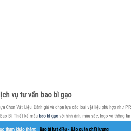
ịch vụ tư vấn bao bì gạo
a Chọn Vật Liệu: Đánh giá và chọn lựa các loại vật liệu phù hợp như PP,
 Bao Bì: Thiết kế mẫu
bao bì gạo
với hình ảnh, màu sắc, logo và thông ti
ọc tham khảo thêm:
Bao bì hạt điều - Bảo quản chất lượng