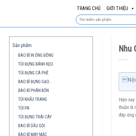
Skip
TRANG CHỦ
GIỚI THIỆU
to
content
Sản phẩm
Nhu 
BAO BÌ IN ỐNG ĐỒNG
TÚI ĐỰNG BÁNH KẸO
TÚI ĐỰNG CÀ PHÊ
Nội 
BAO BÌ ĐỰNG GẠO…
BAO BÌ PHÂN BÓN
TÚI KHẨU TRANG
Hiện nay
thuần là
TÚI PA
đáp ứng 
TÚI ĐỰNG TRÁI CÂY
BAO BÌ DẦU GỘI
BAO BÌ MAY MẶC