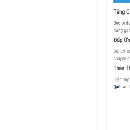
Tăng C
Bao bì đư
đựng gạo
Đáp Ứn
Đối với c
chuyên n
Thân T
Hiện nay
gạo
có th