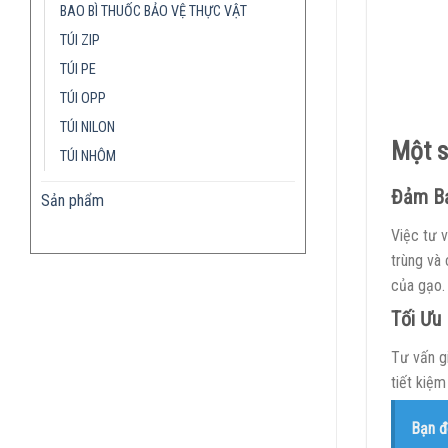
BAO BÌ THUỐC BẢO VỆ THỰC VẬT
TÚI ZIP
TÚI PE
TÚI OPP
TÚI NILON
Một s
TÚI NHÔM
Đảm Bả
Sản phẩm
Việc tư 
trùng và
của gạo.
Tối Ưu 
Tư vấn gi
tiết kiệm
Bạn đ