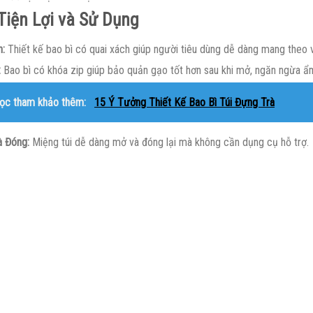
Tiện Lợi và Sử Dụng
h:
Thiết kế bao bì có quai xách giúp người tiêu dùng dễ dàng mang theo 
:
Bao bì có khóa zip giúp bảo quản gạo tốt hơn sau khi mở, ngăn ngừa 
ọc tham khảo thêm:
15 Ý Tưởng Thiết Kế Bao Bì Túi Đựng Trà
 Đóng:
Miệng túi dễ dàng mở và đóng lại mà không cần dụng cụ hỗ trợ.