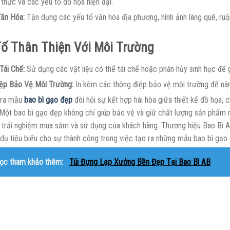
thực và các yếu tố đồ họa hiện đại.
ăn Hóa:
Tận dụng các yếu tố văn hóa địa phương, hình ảnh làng quê, ru
ố Thân Thiện Với Môi Trường
Tái Chế:
Sử dụng các vật liệu có thể tái chế hoặc phân hủy sinh học để 
ệp Bảo Vệ Môi Trường:
In kèm các thông điệp bảo vệ môi trường để nân
 ra mẫu
bao bì gạo đẹp
đòi hỏi sự kết hợp hài hòa giữa thiết kế đồ họa, ch
. Một bao bì gạo đẹp không chỉ giúp bảo vệ và giữ chất lượng sản phẩm
 trải nghiệm mua sắm và sử dụng của khách hàng. Thương hiệu Bao Bì AB, 
 dụ tiêu biểu cho sự thành công trong việc tạo ra những mẫu bao bì gạo
ọc tham khảo thêm:
Túi Đựng Lạp Xưởng Bền Đẹp Tại Bao Bì AB