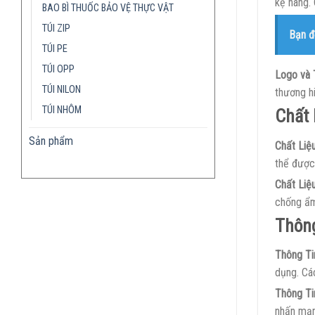
kệ hàng.
BAO BÌ THUỐC BẢO VỆ THỰC VẬT
TÚI ZIP
Bạn đ
TÚI PE
TÚI OPP
Logo và 
TÚI NILON
thương h
TÚI NHÔM
Chất 
Sản phẩm
Chất Liệ
thể được 
Chất Liệ
chống ẩm
Thôn
Thông Ti
dụng. Các
Thông Ti
nhấn mạn