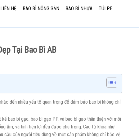
LIÊN HỆ
BAO BÌ NÔNG SẢN
BAO BÌ NHỰA
TÚI PE
ẹp Tại Bao Bì AB
nhắc đến nhiều yếu tố quan trọng để đảm bảo bao bì không chỉ
 kế bao bì gạo, bao bì gạo PP, và bao bì gạo thân thiện với môi
g ẩm, và tính tiện lợi đều được chú trọng. Các từ khóa như
nhu cầu của người tiêu dùng về một sản phẩm không chỉ bảo vệ