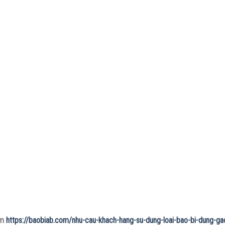
êm
https://baobiab.com/nhu-cau-khach-hang-su-dung-loai-bao-bi-dung-ga