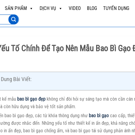
SẢN PHẨM
DỊCH VỤ
VIDEO
BLOG
TUYỂN DỤNG
Yếu Tố Chính Để Tạo Nên Mẫu Bao Bì Gạo Đ
Dung Bài Viết:
ết kế mẫu
bao bì gạo đẹp
không chỉ đòi hỏi sự sáng tạo mà còn cần cân 
mà còn hữu dụng và bảo vệ tốt sản phẩm.
đến bao bì gạo đẹp, các từ khóa thông dụng như
bao bì gạo
cao cấp, thiết
hường được nhắc đến. Những yếu tố như thiết kế in ấn đẹp, khả năng chốn
ạo in ấn đẹp, bao bì gạo chống ẩm, và bao bì gạo tái sử dụng phản ánh 