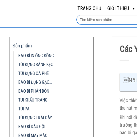
Skip
TRANG CHỦ
GIỚI THIỆU
to
content
Sản phẩm
Các 
BAO BÌ IN ỐNG ĐỒNG
TÚI ĐỰNG BÁNH KẸO
TÚI ĐỰNG CÀ PHÊ
Nội 
BAO BÌ ĐỰNG GẠO…
BAO BÌ PHÂN BÓN
TÚI KHẨU TRANG
Việc thi
thu hút 
TÚI PA
Khi nói 
TÚI ĐỰNG TRÁI CÂY
trường t
BAO BÌ DẦU GỘI
bao bì g
BAO BÌ MAY MẶC