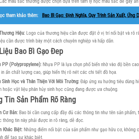
 Các màu sắc thường được chọn dựa trên tâm lý học màu sắc để gây ấn t
ọc tham khảo thêm:
Bao Bì Gạo: Định Nghĩa, Quy Trình Sản Xuất, Ứng 
Thương Hiệu:
Logo của thương hiệu cần được đặt ở vị trí nổi bật và rõ 
iệu cần được trình bày một cách chuyên nghiệp và hấp dẫn.
Liệu Bao Bì Gạo Đep
u PP (Polypropylene):
Nhựa PP là lựa chọn phổ biến nhờ vào độ bền cao,
in ấn chất lượng cao, giúp hiển thị rõ nét các chi tiết đồ họa.
u Sinh Học và Thân Thiện Với Môi Trường:
Đáp ứng xu hướng tiêu dùng hiện
 hoặc vật liệu phân hủy sinh học cũng đang được ưa chuộng.
g Tin Sản Phẩm Rõ Ràng
n Cơ Bản:
Bao bì cần cung cấp đầy đủ các thông tin như tên sản phẩm, t
 thông tin này phải được in rõ ràng, dễ đọc.
n Khác Biệt:
Những điểm nổi bật của sản phẩm như gạo hữu cơ, không 
h để tạo sự khác biệt.