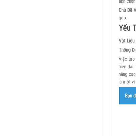
ảnh chân 
Chủ Đề V
gạo.
Yếu T
Vật Liệu 
Thông Đi
Việc tạo
hiện đại
nâng cao
là một ví
Bạn đ