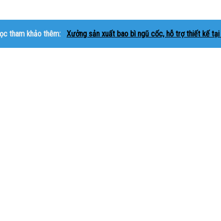
ọc tham khảo thêm:
Xưởng sản xuất bao bì ngũ cốc, hỗ trợ thiết kế tạ