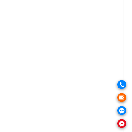
.
.
.
.