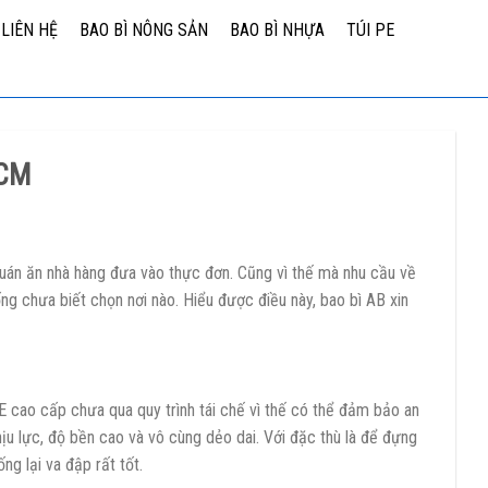
LIÊN HỆ
BAO BÌ NÔNG SẢN
BAO BÌ NHỰA
TÚI PE
.HCM
quán ăn nhà hàng đưa vào thực đơn. Cũng vì thế mà nhu cầu về
g chưa biết chọn nơi nào. Hiểu được điều này, bao bì AB xin
 cao cấp chưa qua quy trình tái chế vì thế có thể đảm bảo an
hịu lực, độ bền cao và vô cùng dẻo dai. Với đặc thù là để đựng
g lại va đập rất tốt.