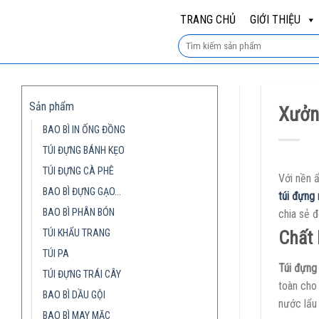
Skip
TRANG CHỦ
GIỚI THIỆU
to
content
Sản phẩm
Xưởng
BAO BÌ IN ỐNG ĐỒNG
TÚI ĐỰNG BÁNH KẸO
TÚI ĐỰNG CÀ PHÊ
Với nền 
BAO BÌ ĐỰNG GẠO…
túi đựng
BAO BÌ PHÂN BÓN
chia sẻ 
TÚI KHẨU TRANG
Chất 
TÚI PA
Túi đựng
TÚI ĐỰNG TRÁI CÂY
toàn cho 
BAO BÌ DẦU GỘI
nước lẩu 
BAO BÌ MAY MẶC