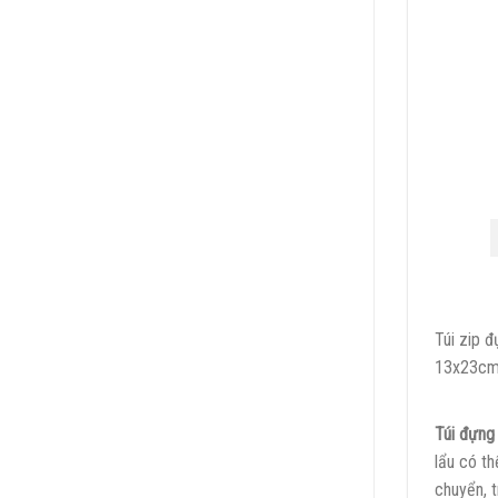
Túi zip 
13x23cm 
Túi đựng
lẩu có t
chuyển, t