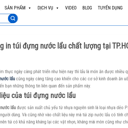
SẢN PHẨM
DỊCH VỤ
VIDEO
BLOG
TUYỂN DỤNG
 in túi đựng nước lẩu chất lượng tại TP
ẩm thực ngày càng phát triển như hiện nay thì lẩu là món ăn được nhiều 
 nước lẩu
cũng ngày càng tăng cao khiến cho các cơ sở kinh doanh ăn uốn
đến bạn những thông tin liên quan đến sản phẩm này.
liệu của túi đựng nước lẩu
 nước lẩu
được sản xuất chủ yếu từ nhựa nguyên sinh là loại nhựa dẻo PE
người dùng. Và cũng nhờ vào chất liệu này mà túi zip nước lẩu có tính c
nên túi có khả năng kháng lại các vật nhọn, kháng mài mòn cũng như chốn