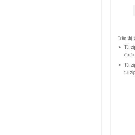
Trên thị 
Túi z
được 
Túi z
túi z