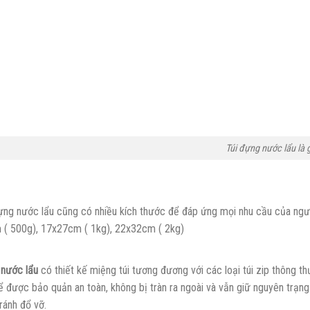
Túi đựng nước lẩu là g
đựng nước lẩu cũng có nhiều kích thước để đáp ứng mọi nhu cầu của ngườ
( 500g), 17x27cm ( 1kg), 22x32cm ( 2kg)
 nước lẩu
có thiết kế miệng túi tương đương với các loại túi zip thông
hể được bảo quản an toàn, không bị tràn ra ngoài và vẫn giữ nguyên trạn
ránh đổ vỡ.