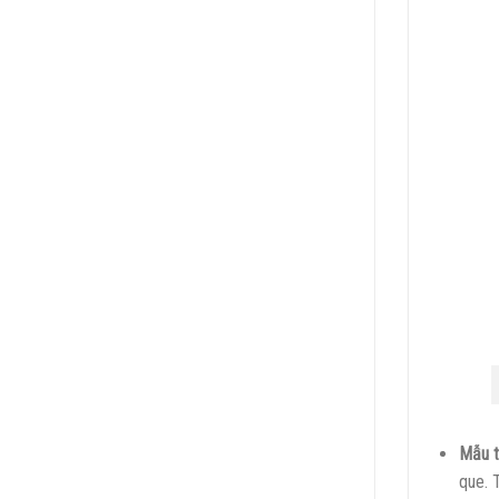
Mẫu t
que. 