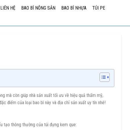
LIÊN HỆ
BAO BÌ NÔNG SẢN
BAO BÌ NHỰA
TÚI PE
ỏng mà còn giúp nhà sản xuất tối ưu về hiệu quả thẩm mỹ,
c điểm của loại bao bì này và địa chỉ sản xuất uy tín nhé!
cấu tạo thông thường của túi đựng kem que: