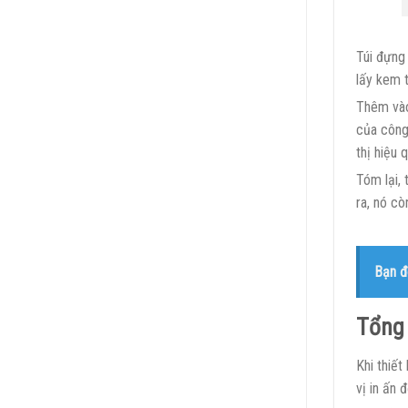
Túi đựng
lấy kem 
Thêm và
của công
thị hiệu
Tóm lại,
ra, nó cò
Bạn đ
Tổng
Khi thiết
vị in ấn