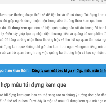
Chức năng của túi đựng 
 kem que thường được thiết kế để tiện lợi và dễ sử dụng. Túi đựng kem
từ đó giúp người dùng thuận tiện trong việc thưởng thức kem que hơn.
o đó,
túi đựng kem que
còn có hiệu quả quảng cáo rất ấn tượng. Vì bao bì
 ty. Điều này giúp tạo sự nhận diện thương hiệu và quảng bá sản phẩm đ
 quả để tăng cường nhận thức thương hiệu và thu hút sự quan tâm của ngư
 túi đựng kem que không chỉ giữ cho kem tươi ngon và ngon miệng, mà cò
n có vai trò quan trọng trong việc quảng bá thương hiệu và tạo sự nhận
ọc tham khảo thêm:
Công ty sản xuất bao bì gia vị đẹp, nhiều mẫu ấn 
 hợp mẫu túi đựng kem que
 kế
túi đựng kem que
, bạn có thể sáng tạo ra những ý tưởng độc đáo dành
 để có thể tối ưu hơn. Dưới đây là một số mẫu túi đựng kem que mà bạn 