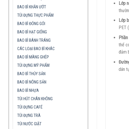
Lớp n
BAO BÌ KHĂN ƯỚT
thườn
TÚI ĐỰNG THỰC PHẨM
Lớp b
BAO BÌ ĐÓNG GÓI
PET (
BAO BÌ HẠT GIỐNG
Phần
BAO BÌ BÁNH TRÁNG
thể c
CÁC LOẠI BAO BÌ KHÁC
đảm b
BAO BÌ MÀNG GHÉP
Đườn
TÚI ĐỰNG MỸ PHẨM
dán t
BAO BÌ THỦY SẢN
BAO BÌ NÔNG SẢN
BAO BÌ NHỰA
TÚI HÚT CHÂN KHÔNG
TÚI ĐỰNG CAFÉ
TÚI ĐỰNG TRÀ
TÚI NƯỚC GIẶT