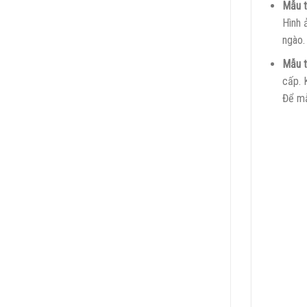
Mẫu t
Hình 
ngào.
Mẫu t
cấp. 
Để mẫ