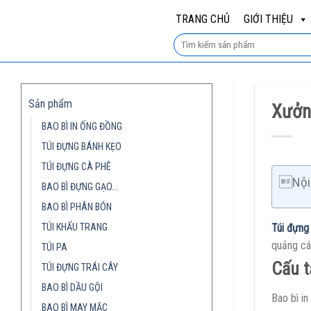
Skip
TRANG CHỦ
GIỚI THIỆU
to
content
Sản phẩm
Xưởng
BAO BÌ IN ỐNG ĐỒNG
TÚI ĐỰNG BÁNH KẸO
TÚI ĐỰNG CÀ PHÊ
Nội 
BAO BÌ ĐỰNG GẠO…
BAO BÌ PHÂN BÓN
TÚI KHẨU TRANG
Túi đựng
quảng cáo
TÚI PA
Cấu t
TÚI ĐỰNG TRÁI CÂY
BAO BÌ DẦU GỘI
Bao bì in
BAO BÌ MAY MẶC