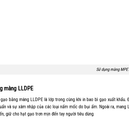
Sử dụng màng MPE
ng màng LLDPE
ì gạo bằng màng LLDPE là lớp trong cùng khi in
bao bì gạo xuất khẩu
.
huẩn và sự xâm nhập của các loại nấm mốc do bụi ẩm. Ngoài ra, mang 
n, giữ cho hạt gạo trơn mịn đến tay người tiêu dùng.