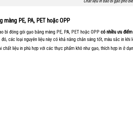
Chất liệu in bao bì gạo phổ bi
g màng PE, PA, PET hoặc OPP
bao bì đóng gói gạo bằng màng PE, PA, PET hoặc OPP
có nhiều ưu điểm
đó, các loại nguyên liệu này có khả năng chắn sáng tốt, màu sắc in khi 
ại chất liệu in phù hợp với các thực phẩm khô như gạo, thích hợp in ở d