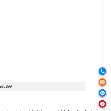
.
.
hoặc OPP
.
.