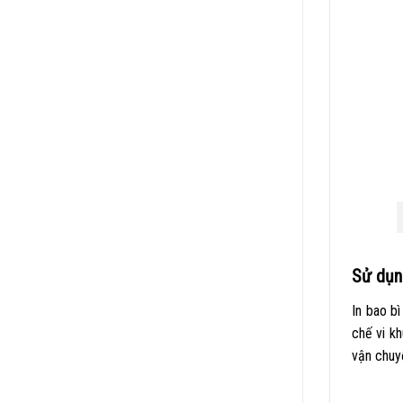
Sử dụ
In bao b
chế vi k
vận chuyể