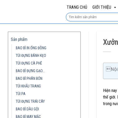
Skip
TRANG CHỦ
GIỚI THIỆU
to
content
Sản phẩm
Xưởng
BAO BÌ IN ỐNG ĐỒNG
TÚI ĐỰNG BÁNH KẸO
TÚI ĐỰNG CÀ PHÊ
Nội 
BAO BÌ ĐỰNG GẠO…
BAO BÌ PHÂN BÓN
TÚI KHẨU TRANG
Hiện nay
TÚI PA
thế giới
TÚI ĐỰNG TRÁI CÂY
trong nướ
BAO BÌ DẦU GỘI
BAO BÌ MAY MẶC