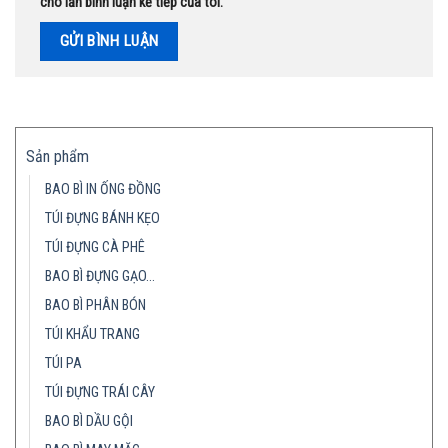
cho lần bình luận kế tiếp của tôi.
Sản phẩm
BAO BÌ IN ỐNG ĐỒNG
TÚI ĐỰNG BÁNH KẸO
TÚI ĐỰNG CÀ PHÊ
BAO BÌ ĐỰNG GẠO…
BAO BÌ PHÂN BÓN
TÚI KHẨU TRANG
TÚI PA
TÚI ĐỰNG TRÁI CÂY
BAO BÌ DẦU GỘI