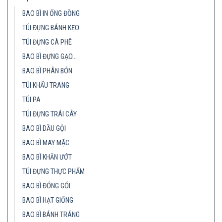
BAO BÌ IN ỐNG ĐỒNG
TÚI ĐỰNG BÁNH KẸO
TÚI ĐỰNG CÀ PHÊ
BAO BÌ ĐỰNG GẠO…
BAO BÌ PHÂN BÓN
TÚI KHẨU TRANG
TÚI PA
TÚI ĐỰNG TRÁI CÂY
BAO BÌ DẦU GỘI
BAO BÌ MAY MẶC
BAO BÌ KHĂN ƯỚT
TÚI ĐỰNG THỰC PHẨM
BAO BÌ ĐÓNG GÓI
BAO BÌ HẠT GIỐNG
BAO BÌ BÁNH TRÁNG