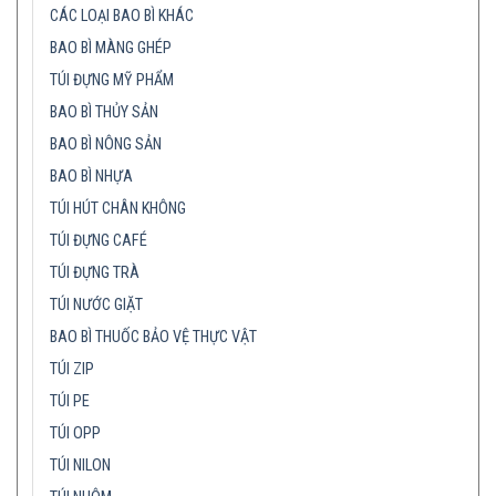
CÁC LOẠI BAO BÌ KHÁC
BAO BÌ MÀNG GHÉP
TÚI ĐỰNG MỸ PHẨM
BAO BÌ THỦY SẢN
BAO BÌ NÔNG SẢN
BAO BÌ NHỰA
TÚI HÚT CHÂN KHÔNG
TÚI ĐỰNG CAFÉ
TÚI ĐỰNG TRÀ
TÚI NƯỚC GIẶT
BAO BÌ THUỐC BẢO VỆ THỰC VẬT
TÚI ZIP
TÚI PE
TÚI OPP
TÚI NILON