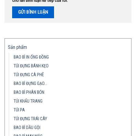
cho lần bình luận kế tiếp của tôi.
Sản phẩm
BAO BÌ IN ỐNG ĐỒNG
TÚI ĐỰNG BÁNH KẸO
TÚI ĐỰNG CÀ PHÊ
BAO BÌ ĐỰNG GẠO…
BAO BÌ PHÂN BÓN
TÚI KHẨU TRANG
TÚI PA
TÚI ĐỰNG TRÁI CÂY
BAO BÌ DẦU GỘI