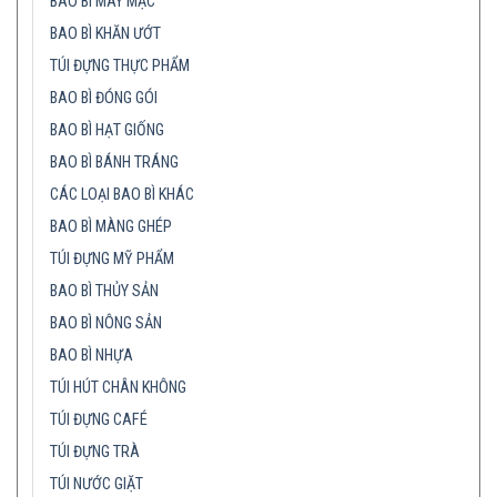
BAO BÌ MAY MẶC
BAO BÌ KHĂN ƯỚT
TÚI ĐỰNG THỰC PHẨM
BAO BÌ ĐÓNG GÓI
BAO BÌ HẠT GIỐNG
BAO BÌ BÁNH TRÁNG
CÁC LOẠI BAO BÌ KHÁC
BAO BÌ MÀNG GHÉP
TÚI ĐỰNG MỸ PHẨM
BAO BÌ THỦY SẢN
BAO BÌ NÔNG SẢN
BAO BÌ NHỰA
TÚI HÚT CHÂN KHÔNG
TÚI ĐỰNG CAFÉ
TÚI ĐỰNG TRÀ
TÚI NƯỚC GIẶT