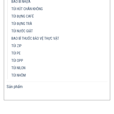
BAO BÌ NHỰA
TÚI HÚT CHÂN KHÔNG
TÚI ĐỰNG CAFÉ
TÚI ĐỰNG TRÀ
TÚI NƯỚC GIẶT
BAO BÌ THUỐC BẢO VỆ THỰC VẬT
TÚI ZIP
TÚI PE
TÚI OPP
TÚI NILON
TÚI NHÔM
Sản phẩm