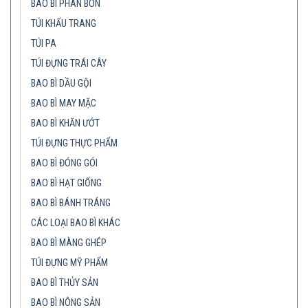
BAO BÌ PHÂN BÓN
TÚI KHẨU TRANG
TÚI PA
TÚI ĐỰNG TRÁI CÂY
BAO BÌ DẦU GỘI
BAO BÌ MAY MẶC
BAO BÌ KHĂN ƯỚT
TÚI ĐỰNG THỰC PHẨM
BAO BÌ ĐÓNG GÓI
BAO BÌ HẠT GIỐNG
BAO BÌ BÁNH TRÁNG
CÁC LOẠI BAO BÌ KHÁC
BAO BÌ MÀNG GHÉP
TÚI ĐỰNG MỸ PHẨM
BAO BÌ THỦY SẢN
BAO BÌ NÔNG SẢN