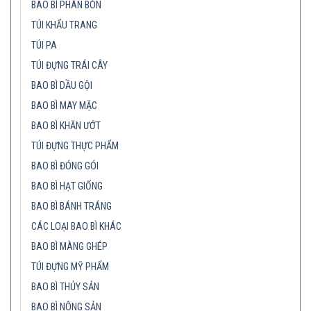
BAO BÌ PHÂN BÓN
TÚI KHẨU TRANG
TÚI PA
TÚI ĐỰNG TRÁI CÂY
BAO BÌ DẦU GỘI
BAO BÌ MAY MẶC
BAO BÌ KHĂN ƯỚT
TÚI ĐỰNG THỰC PHẨM
BAO BÌ ĐÓNG GÓI
BAO BÌ HẠT GIỐNG
BAO BÌ BÁNH TRÁNG
CÁC LOẠI BAO BÌ KHÁC
BAO BÌ MÀNG GHÉP
TÚI ĐỰNG MỸ PHẨM
BAO BÌ THỦY SẢN
BAO BÌ NÔNG SẢN