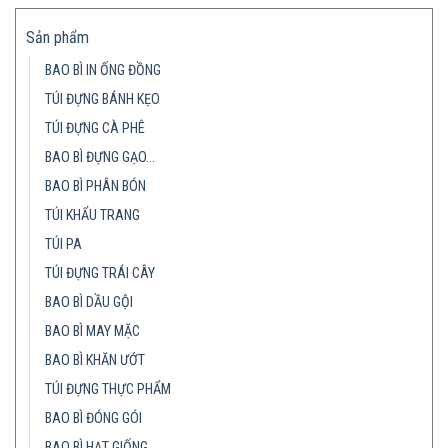
Sản phẩm
BAO BÌ IN ỐNG ĐỒNG
TÚI ĐỰNG BÁNH KẸO
TÚI ĐỰNG CÀ PHÊ
BAO BÌ ĐỰNG GẠO…
BAO BÌ PHÂN BÓN
TÚI KHẨU TRANG
TÚI PA
TÚI ĐỰNG TRÁI CÂY
BAO BÌ DẦU GỘI
BAO BÌ MAY MẶC
BAO BÌ KHĂN ƯỚT
TÚI ĐỰNG THỰC PHẨM
BAO BÌ ĐÓNG GÓI
BAO BÌ HẠT GIỐNG