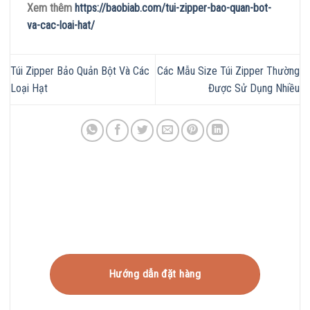
Xem thêm
https://baobiab.com/tui-zipper-bao-quan-bot-
va-cac-loai-hat/
Túi Zipper Bảo Quản Bột Và Các
Các Mẫu Size Túi Zipper Thường
Loại Hạt
Được Sử Dụng Nhiều
Hướng dẫn đặt hàng