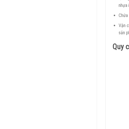
nhựa 
Chứa 
Vận c
sản p
Quy c