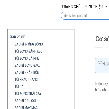
Skip
TRANG CHỦ
GIỚI THIỆU
to
content
Sản phẩm
Cơ sở
BAO BÌ IN ỐNG ĐỒNG
TÚI ĐỰNG BÁNH KẸO
TÚI ĐỰNG CÀ PHÊ
Nội 
BAO BÌ ĐỰNG GẠO…
BAO BÌ PHÂN BÓN
TÚI KHẨU TRANG
Hiện nay
TÚI PA
hiểu chi 
TÚI ĐỰNG TRÁI CÂY
BAO BÌ DẦU GỘI
BAO BÌ MAY MẶC