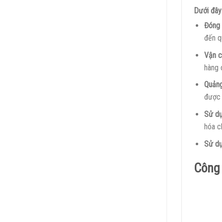
Dưới đây
Đóng 
đến q
Vận c
hàng 
Quảng
được 
Sử dụ
hóa c
Sử dụ
Công