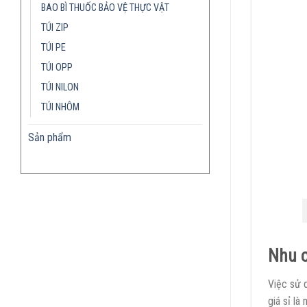
BAO BÌ THUỐC BẢO VỆ THỰC VẬT
TÚI ZIP
TÚI PE
TÚI OPP
TÚI NILON
TÚI NHÔM
Sản phẩm
Nhu c
Việc sử d
giá sỉ là