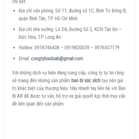
chi tiết:
Địa chỉ văn phòng: Số 11, đường số 1C, Bình Trị Đông B,
quận Bình Tân, TP Hồ Chí Minh
Địa chỉ nhà xưởng: Lô D4, Đường Số 2, KCN Tân Đô –
Đức Hòa, TP Long An
Hotline: 0918746408 – 0919820039 – 0976507179
Email:
congtybaobiab@gmail.com
Với những dịch vụ hiện đang cung cấp, công ty tự tin rằng
sẽ mang đến những sản phẩm
bao bì xúc xích
tạo nên giá
trị khác biệt của thương hiệu. Hãy nhanh tay liên hệ với Bao
Bì AB để được tư vấn, hỗ trợ và giải quyết kịp thời mọi vấn
đề liên quan đến sản phẩm.