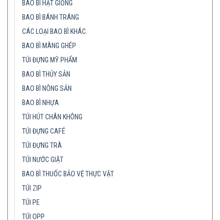
BAO BÌ HẠT GIỐNG
BAO BÌ BÁNH TRÁNG
CÁC LOẠI BAO BÌ KHÁC
BAO BÌ MÀNG GHÉP
TÚI ĐỰNG MỸ PHẨM
BAO BÌ THỦY SẢN
BAO BÌ NÔNG SẢN
BAO BÌ NHỰA
TÚI HÚT CHÂN KHÔNG
TÚI ĐỰNG CAFÉ
TÚI ĐỰNG TRÀ
TÚI NƯỚC GIẶT
BAO BÌ THUỐC BẢO VỆ THỰC VẬT
TÚI ZIP
TÚI PE
TÚI OPP