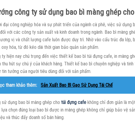
ớng công ty sử dụng bao bì màng ghép cho 
ời đại công nghiệp hóa và sự phát triển của ngành cà phê, việc sử dụng
đối với các công ty sản xuất và kinh doanh trong ngành. Bao bì màng ghé
hương vị và chất lượng cafe luôn được duy trì. Nhờ vào cấu trúc đa lớp,
 oxy hóa, từ đó kéo dài thời gian bảo quản sản phẩm.
 ty hiện nay chú trọng đến việc thiết kế bao bì túi đựng cafe, in màng 
 thu hút sự chú ý của khách hàng. Thiết kế bao bì chuyên nghiệp và tinh
 tin tưởng của người tiêu dùng đối với sản phẩm.
ọc tham khảo thêm:
Sản Xuất Bao Bì Gạo Sử Dụng Tái Chế
 sử dụng bao bì màng ghép cho
túi đựng cafe
không chỉ đơn giản là một
c lựa chọn đúng loại bao bì được in màng ghép không chỉ giúp bảo vệ sả
iệu và thúc đẩy doanh số bán hàng.