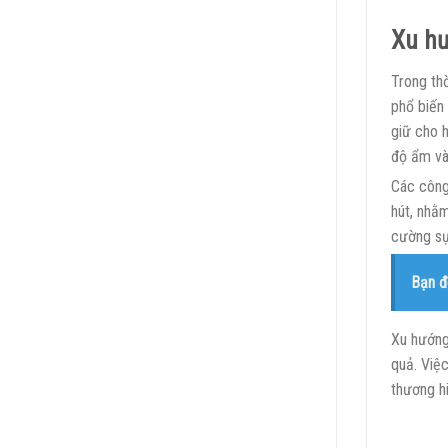
Xu hư
Trong th
phổ biến 
giữ cho 
độ ẩm và
Các công
hút, nhằm
cường sự
Bạn đ
Xu hướng
quả. Việ
thương h