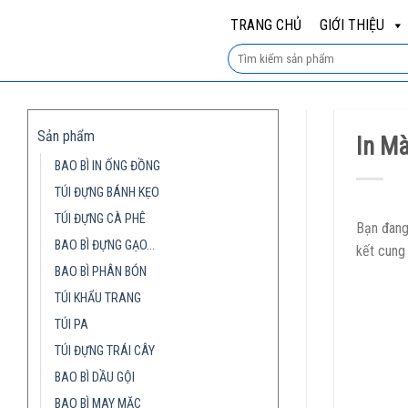
Skip
TRANG CHỦ
GIỚI THIỆU
to
content
Sản phẩm
In M
BAO BÌ IN ỐNG ĐỒNG
TÚI ĐỰNG BÁNH KẸO
TÚI ĐỰNG CÀ PHÊ
Bạn đang
BAO BÌ ĐỰNG GẠO…
kết cung
BAO BÌ PHÂN BÓN
TÚI KHẨU TRANG
TÚI PA
TÚI ĐỰNG TRÁI CÂY
BAO BÌ DẦU GỘI
BAO BÌ MAY MẶC