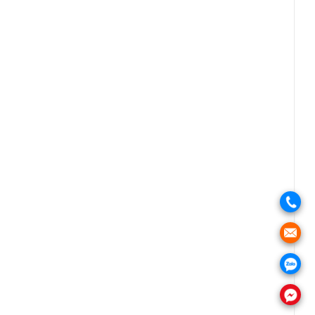
.
.
.
.