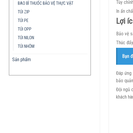
Tùy chỉnh
BAO BÌ THUỐC BẢO VỆ THỰC VẬT
In ấn chấ
TÚI ZIP
Lợi í
TÚI PE
TÚI OPP
Bảo vệ s
TÚI NILON
Thúc đẩy 
TÚI NHÔM
Bạn đ
Sản phẩm
Đáp ứng 
bảo quản
Đội ngũ c
khách hàn