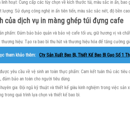
 linh hoạt: Cung cấp các tùy chọn về kích thước túi, màu sắc in ấn, bao 
t lượng: Sử dụng công nghệ in ấn tiên tiến, màu sắc sắc nét, độ bền cao 
ch của dịch vụ
in màng ghép túi đựng cafe
ản phẩm: Đảm bảo bảo quản và bảo vệ cafe tối ưu, giữ hương vị và chấ
thương hiệu: Tạo ra bao bì thu hút và thương hiệu hóa để tăng cường giá
ọc tham khảo thêm:
Cty Sản Xuất Bao Bì, Thiết Kế Bao Bì Gạo Số 1 Th
được yêu cầu về vệ sinh an toàn thực phẩm: Cam kết tuân thủ các tiêu c
, đảm bảo an toàn cho người tiêu dùng.
huyên gia: Đội ngũ kỹ thuật và thiết kế giàu kinh nghiệm trong việc sản
g trong quá trình lựa chọn và thiết kế bao bì.