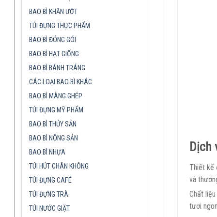
BAO BÌ KHĂN ƯỚT
TÚI ĐỰNG THỰC PHẨM
BAO BÌ ĐÓNG GÓI
BAO BÌ HẠT GIỐNG
BAO BÌ BÁNH TRÁNG
CÁC LOẠI BAO BÌ KHÁC
BAO BÌ MÀNG GHÉP
TÚI ĐỰNG MỸ PHẨM
BAO BÌ THỦY SẢN
BAO BÌ NÔNG SẢN
Dịch
BAO BÌ NHỰA
TÚI HÚT CHÂN KHÔNG
Thiết kế 
và thương
TÚI ĐỰNG CAFÉ
Chất liệ
TÚI ĐỰNG TRÀ
tươi ngon
TÚI NƯỚC GIẶT