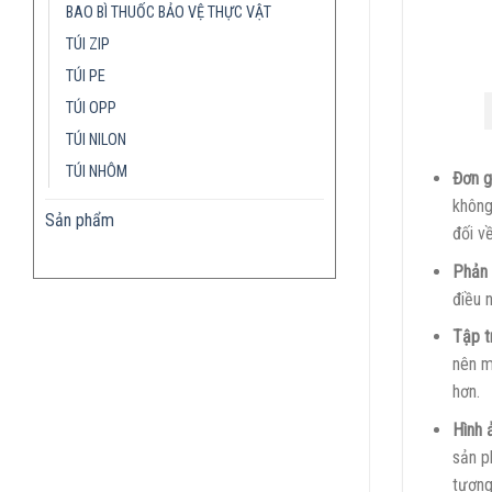
BAO BÌ THUỐC BẢO VỆ THỰC VẬT
TÚI ZIP
TÚI PE
TÚI OPP
TÚI NILON
TÚI NHÔM
Đơn g
không
Sản phẩm
đối v
Phản 
điều 
Tập t
nên m
hơn.
Hình 
sản p
tượng