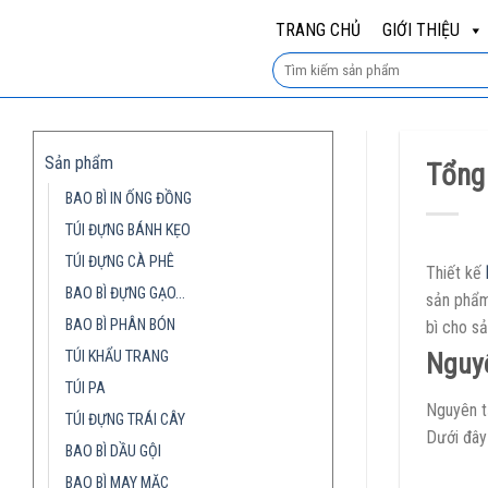
Skip
TRANG CHỦ
GIỚI THIỆU
to
content
Sản phẩm
Tổng
BAO BÌ IN ỐNG ĐỒNG
TÚI ĐỰNG BÁNH KẸO
TÚI ĐỰNG CÀ PHÊ
Thiết kế
BAO BÌ ĐỰNG GẠO…
sản phẩm.
BAO BÌ PHÂN BÓN
bì cho s
TÚI KHẨU TRANG
Nguyê
TÚI PA
Nguyên t
TÚI ĐỰNG TRÁI CÂY
Dưới đây
BAO BÌ DẦU GỘI
BAO BÌ MAY MẶC