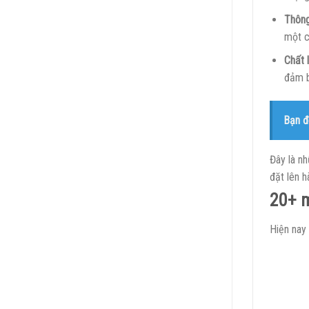
Thông
một c
Chất 
đảm b
Bạn đ
Đây là n
đặt lên h
20+ m
Hiện nay