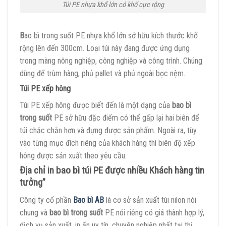
Túi PE nhựa khổ lớn có khổ cực rộng
B
ao bì trong suốt
PE nhựa khổ lớn sở hữu kích thước khổ
rộng lên đến 300cm. Loại túi này đang được ứng dụng
trong màng nông nghiệp, công nghiệp và công trình. Chúng
dùng để trùm hàng, phủ pallet và phủ ngoài bọc nệm.
Túi PE xếp hông
Túi PE xếp hông được biết đến là một dạng của
bao bì
trong suốt
PE sở hữu đặc điểm có thể gấp lại hai biên để
túi chắc chắn hơn và đựng được sản phẩm. Ngoài ra, tùy
vào từng mục đích riêng của khách hàng thì biên độ xếp
hông được sản xuất theo yêu cầu.
Địa chỉ in bao bì túi PE được nhiều Khách hàng tin
tưởng”
Công ty cổ phần
Bao bì AB
là cơ sở sản xuất túi nilon nói
chung và
bao bì trong suốt
PE nói riêng có giá thành hợp lý,
dịch vụ sản xuất, in ấn uy tín, chuyên nghiệp nhất tại thị