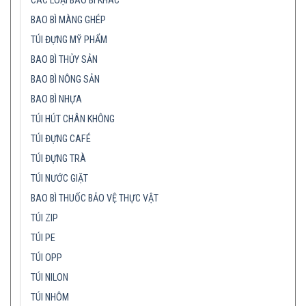
CÁC LOẠI BAO BÌ KHÁC
BAO BÌ MÀNG GHÉP
TÚI ĐỰNG MỸ PHẨM
BAO BÌ THỦY SẢN
BAO BÌ NÔNG SẢN
BAO BÌ NHỰA
TÚI HÚT CHÂN KHÔNG
TÚI ĐỰNG CAFÉ
TÚI ĐỰNG TRÀ
TÚI NƯỚC GIẶT
BAO BÌ THUỐC BẢO VỆ THỰC VẬT
TÚI ZIP
TÚI PE
TÚI OPP
TÚI NILON
TÚI NHÔM