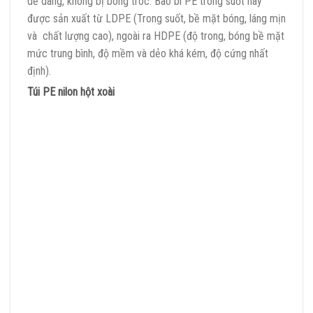
dễ dàng, không bị bong tróc. Bao bì PE trong suốt này
được sản xuất từ LDPE (Trong suốt, bề mặt bóng, láng mịn
và chất lượng cao), ngoài ra HDPE (độ trong, bóng bề mặt
mức trung bình, độ mềm và dẻo khá kém, độ cứng nhất
định).
Túi PE nilon hột xoài