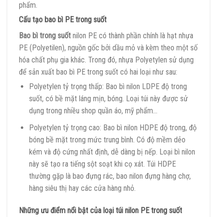
phẩm.
Cấu tạo bao bì PE trong suốt
Bao bì trong suốt
nilon PE có thành phần chính là hạt nhựa
PE (Polyetilen), nguồn gốc bởi dầu mỏ và kèm theo một số
hóa chất phụ gia khác. Trong đó, nhựa Polyetylen sử dụng
để sản xuất bao bì PE trong suốt có hai loại như sau:
Polyetylen tỷ trọng thấp: Bao bì nilon LDPE độ trong
suốt, có bề mặt láng mịn, bóng. Loại túi này được sử
dụng trong nhiều shop quần áo, mỹ phẩm…
Polyetylen tỷ trọng cao: Bao bì nilon HDPE độ trong, độ
bóng bề mặt trong mức trung bình. Có độ mềm dẻo
kém và độ cứng nhất định, dễ dàng bị nếp. Loại bì nilon
này sẽ tạo ra tiếng sột soạt khi cọ xát. Túi HDPE
thường gặp là bao đựng rác, bao nilon đựng hàng chợ,
hàng siêu thị hay các cửa hàng nhỏ.
Những ưu điểm nổi bật của loại túi nilon PE trong suốt