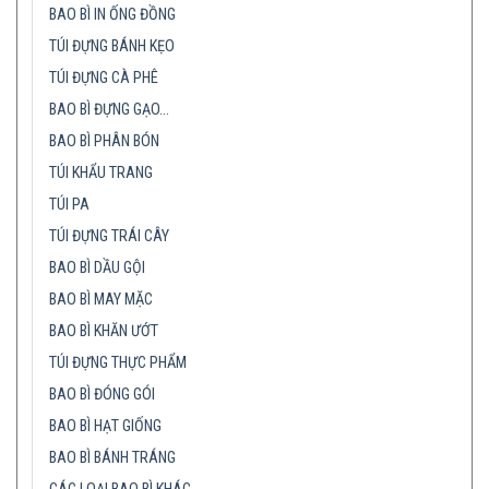
BAO BÌ IN ỐNG ĐỒNG
TÚI ĐỰNG BÁNH KẸO
TÚI ĐỰNG CÀ PHÊ
BAO BÌ ĐỰNG GẠO…
BAO BÌ PHÂN BÓN
TÚI KHẨU TRANG
TÚI PA
TÚI ĐỰNG TRÁI CÂY
BAO BÌ DẦU GỘI
BAO BÌ MAY MẶC
BAO BÌ KHĂN ƯỚT
TÚI ĐỰNG THỰC PHẨM
BAO BÌ ĐÓNG GÓI
BAO BÌ HẠT GIỐNG
BAO BÌ BÁNH TRÁNG