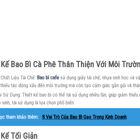
 Kế Bao Bì Cà Phê Thân Thiện Với Môi Trườ
Chất Liệu Tái Chế:
Bao bì cafe
sử dụng giấy tái chế, nhựa sinh học và vật
 thiểu tác động xấu đến môi trường mà còn tạo cảm giác gần gũi và thân
i Sử Dụng: Thiết kế bao bì có thể tái sử dụng nhiều lần, giúp giảm thiểu r
ệ sinh, tái sử dụng là lựa chọn phổ biến.
ọc tham khảo thêm:
8 Vai Trò Của Bao Bì Gạo Trong Kinh Doanh
 Kế Tối Giản