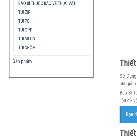
BAO BÌ THUỐC BẢO VỆ THỰC VẬT
TÚI ZIP
TÚI PE
TÚI OPP
TÚI NILON
TÚI NHÔM
Sản phẩm
Thiết
Sử Dụng 
chỉ giảm
Bao Bì Tá
liệu dễ v
Bạn đ
Thiết