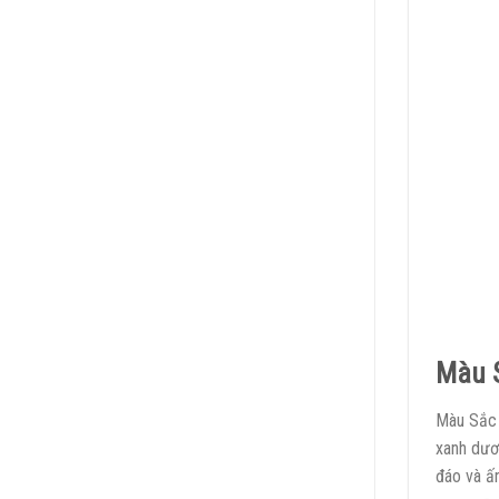
Màu S
Màu Sắc 
xanh dươ
đáo và ấ