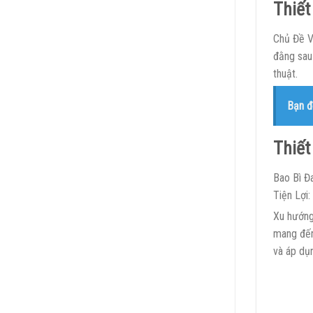
Thiết
Chủ Đề V
đằng sau
thuật.
Bạn đ
Thiết
Bao Bì Đa
Tiện Lợi:
Xu hướng
mang đến
và áp dụ