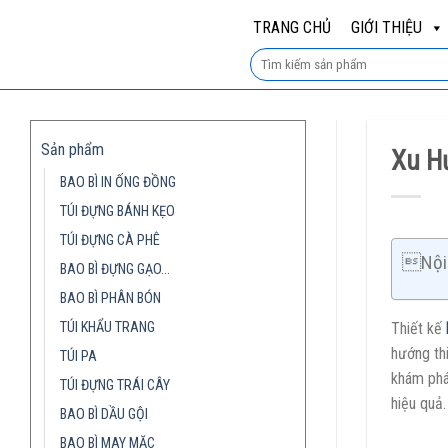
Skip
TRANG CHỦ
GIỚI THIỆU
to
content
Sản phẩm
Xu H
BAO BÌ IN ỐNG ĐỒNG
TÚI ĐỰNG BÁNH KẸO
TÚI ĐỰNG CÀ PHÊ
Nội 
BAO BÌ ĐỰNG GẠO…
BAO BÌ PHÂN BÓN
TÚI KHẨU TRANG
Thiết kế
hướng thi
TÚI PA
khám phá
TÚI ĐỰNG TRÁI CÂY
hiệu quả.
BAO BÌ DẦU GỘI
BAO BÌ MAY MẶC