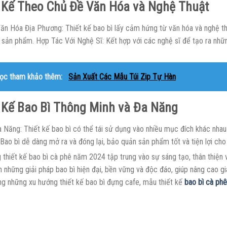
 Kế Theo Chủ Đề Văn Hóa và Nghệ Thuật
ăn Hóa Địa Phương: Thiết kế bao bì lấy cảm hứng từ văn hóa và nghệ th
 sản phẩm. Hợp Tác Với Nghệ Sĩ: Kết hợp với các nghệ sĩ để tạo ra nh
ọc tham khảo thêm:
Sản Xuất Các Mẫu Túi Zip Tự Hàn
 Kế Bao Bì Thông Minh và Đa Năng
 Năng: Thiết kế bao bì có thể tái sử dụng vào nhiều mục đích khác nhau 
 Bao bì dễ dàng mở ra và đóng lại, bảo quản sản phẩm tốt và tiện lợi ch
 thiết kế bao bì cà phê năm 2024 tập trung vào sự sáng tạo, thân thiện 
 những giải pháp bao bì hiện đại, bền vững và độc đáo, giúp nâng cao g
ng những xu hướng thiết kế bao bì đựng cafe, mẫu thiết kế
bao bì cà phê