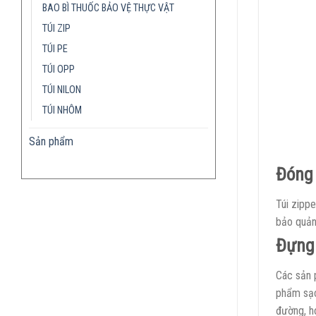
BAO BÌ THUỐC BẢO VỆ THỰC VẬT
TÚI ZIP
TÚI PE
TÚI OPP
TÚI NILON
TÚI NHÔM
Sản phẩm
Đóng 
Túi zippe
bảo quản
Đựng
Các sản 
phẩm sạc
đường, h