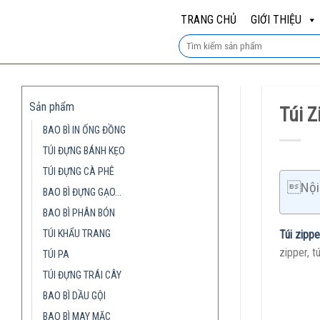
Skip
TRANG CHỦ
GIỚI THIỆU
to
content
Sản phẩm
Túi 
BAO BÌ IN ỐNG ĐỒNG
TÚI ĐỰNG BÁNH KẸO
TÚI ĐỰNG CÀ PHÊ
Nội 
BAO BÌ ĐỰNG GẠO…
BAO BÌ PHÂN BÓN
TÚI KHẨU TRANG
Túi zippe
zipper, t
TÚI PA
TÚI ĐỰNG TRÁI CÂY
BAO BÌ DẦU GỘI
BAO BÌ MAY MẶC