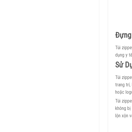
Đựng
Túi zipp
dụng y tế
Sử Dụ
Túi zipp
trang trí
hoặc log
Túi zippe
không bị 
lộn xộn v