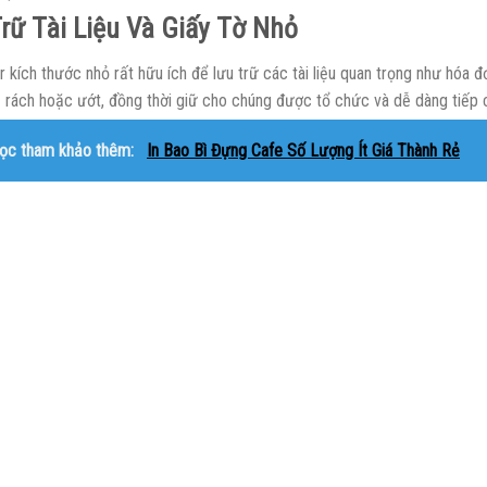
rữ Tài Liệu Và Giấy Tờ Nhỏ
r kích thước nhỏ rất hữu ích để lưu trữ các tài liệu quan trọng như hóa đ
bị rách hoặc ướt, đồng thời giữ cho chúng được tổ chức và dễ dàng tiếp 
ọc tham khảo thêm:
In Bao Bì Đựng Cafe Số Lượng Ít Giá Thành Rẻ