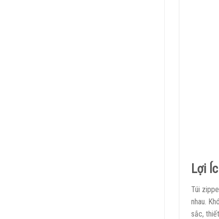
Lợi Í
Túi zippe
nhau. Kh
sắc, thiế