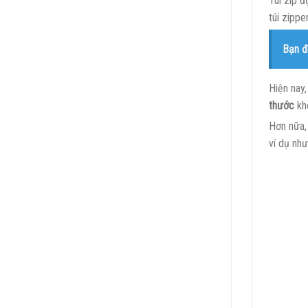
Túi zip 
túi zippe
Bạn đ
Hiện nay
thước
kh
Hơn nữa, 
ví dụ nh