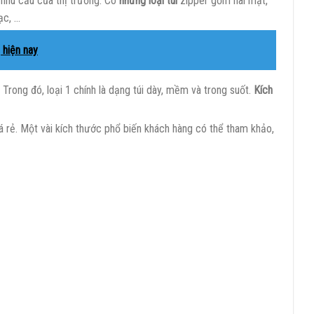
 nhu cầu của thị trường. Có
những loại túi
zipper gồm hai mặt,
ạc, …
 hiện nay
 Trong đó, loại 1 chính là dạng túi dày, mềm và trong suốt.
Kích
á rẻ. Một vài kích thước phổ biến khách hàng có thể tham khảo,