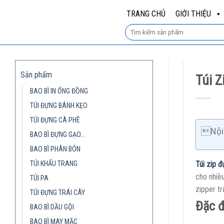
Skip
TRANG CHỦ
GIỚI THIỆU
to
content
Sản phẩm
Túi Z
BAO BÌ IN ỐNG ĐỒNG
TÚI ĐỰNG BÁNH KẸO
TÚI ĐỰNG CÀ PHÊ
Nội 
BAO BÌ ĐỰNG GẠO…
BAO BÌ PHÂN BÓN
TÚI KHẨU TRANG
Túi zip đ
cho nhiều
TÚI PA
zipper tr
TÚI ĐỰNG TRÁI CÂY
Đặc đ
BAO BÌ DẦU GỘI
BAO BÌ MAY MẶC