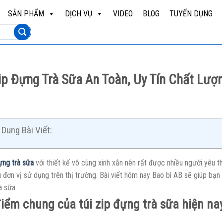
SẢN PHẨM
DỊCH VỤ
VIDEO
BLOG
TUYỂN DỤNG
ip Đựng Trà Sữa An Toàn, Uy Tín Chất Lượ
Dung Bài Viết:
ựng trà sữa
với thiết kế vô cùng xinh xắn nên rất được nhiều người yêu t
 đơn vị sử dụng trên thị trường. Bài viết hôm nay Bao bì AB sẽ giúp bạ
à sữa.
iểm chung của túi zip đựng trà sữa hiện na