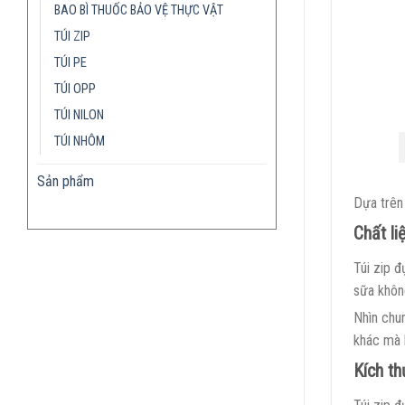
BAO BÌ THUỐC BẢO VỆ THỰC VẬT
TÚI ZIP
TÚI PE
TÚI OPP
TÚI NILON
TÚI NHÔM
Sản phẩm
Dựa trên
Chất li
Túi zip 
sữa không
Nhìn chu
khác mà 
Kích t