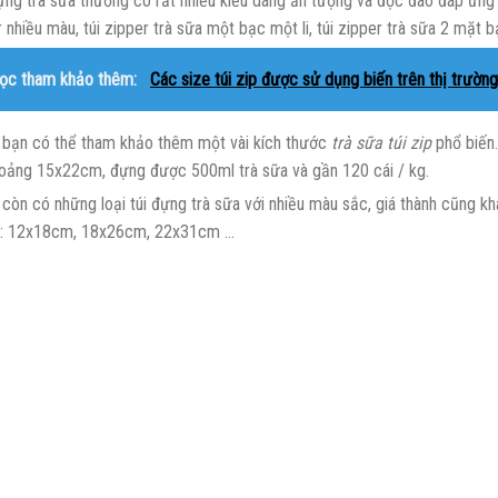
đựng trà sữa thường có rất nhiều kiểu dáng ấn tượng và độc đáo đáp ứng
r nhiều màu, túi zipper trà sữa một bạc một li, túi zipper trà sữa 2 mặt b
ọc tham khảo thêm:
Các size túi zip được sử dụng biến trên thị trường
, bạn có thể tham khảo thêm một vài kích thước
trà sữa túi zip
phổ biến.
oảng 15x22cm, đựng được 500ml trà sữa và gần 120 cái / kg.
còn có những loại túi đựng trà sữa với nhiều màu sắc, giá thành cũng kh
ư: 12x18cm, 18x26cm, 22x31cm …