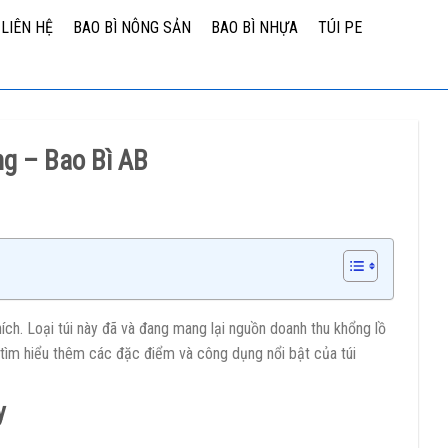
LIÊN HỆ
BAO BÌ NÔNG SẢN
BAO BÌ NHỰA
TÚI PE
ng – Bao Bì AB
hích. Loại túi này đã và đang mang lại nguồn doanh thu khổng lồ
n tìm hiểu thêm các đặc điểm và công dụng nổi bật của túi
y