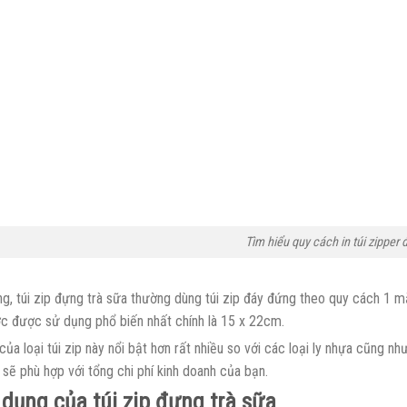
Tìm hiểu quy cách in túi zipper
ng, túi zip đựng trà sữa thường dùng túi zip đáy đứng theo quy cách 1 m
ớc được sử dụng phổ biến nhất chính là 15 x 22cm.
ủa loại túi zip này nổi bật hơn rất nhiều so với các loại ly nhựa cũng như
sẽ phù hợp với tổng chi phí kinh doanh của bạn.
dụng của túi zip đựng trà sữa