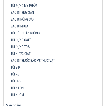
TÚI ĐỰNG MỸ PHẨM
BAO BÌ THỦY SẢN
BAO BÌ NÔNG SẢN
BAO BÌ NHỰA
TÚI HÚT CHÂN KHÔNG
TÚI ĐỰNG CAFÉ
TÚI ĐỰNG TRÀ
TÚI NƯỚC GIẶT
BAO BÌ THUỐC BẢO VỆ THỰC VẬT
TÚI ZIP
TÚI PE
TÚI OPP
TÚI NILON
TÚI NHÔM
Sản phẩm