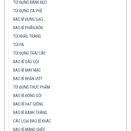
TÚI ĐỰNG BÁNH KẸO
TÚI ĐỰNG CÀ PHÊ
BAO BÌ ĐỰNG GẠO…
BAO BÌ PHÂN BÓN
TÚI KHẨU TRANG
TÚI PA
TÚI ĐỰNG TRÁI CÂY
BAO BÌ DẦU GỘI
BAO BÌ MAY MẶC
BAO BÌ KHĂN ƯỚT
TÚI ĐỰNG THỰC PHẨM
BAO BÌ ĐÓNG GÓI
BAO BÌ HẠT GIỐNG
BAO BÌ BÁNH TRÁNG
CÁC LOẠI BAO BÌ KHÁC
BAO BÌ MÀNG GHÉP