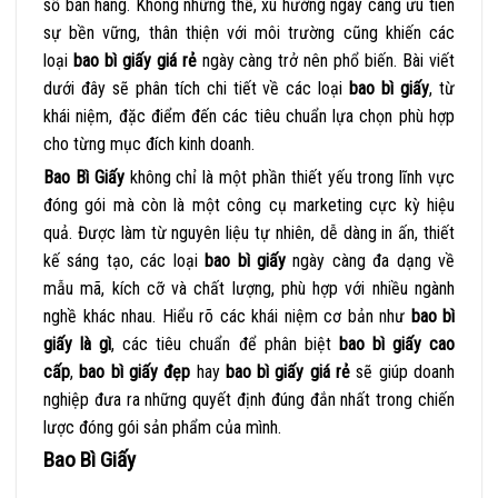
số bán hàng. Không những thế, xu hướng ngày càng ưu tiên
sự bền vững, thân thiện với môi trường cũng khiến các
loại
bao bì giấy giá rẻ
ngày càng trở nên phổ biến. Bài viết
dưới đây sẽ phân tích chi tiết về các loại
bao bì giấy
, từ
khái niệm, đặc điểm đến các tiêu chuẩn lựa chọn phù hợp
cho từng mục đích kinh doanh.
Bao Bì Giấy
không chỉ là một phần thiết yếu trong lĩnh vực
đóng gói mà còn là một công cụ marketing cực kỳ hiệu
quả. Được làm từ nguyên liệu tự nhiên, dễ dàng in ấn, thiết
kế sáng tạo, các loại
bao bì giấy
ngày càng đa dạng về
mẫu mã, kích cỡ và chất lượng, phù hợp với nhiều ngành
nghề khác nhau. Hiểu rõ các khái niệm cơ bản như
bao bì
giấy là gì
, các tiêu chuẩn để phân biệt
bao bì giấy cao
cấp
,
bao bì giấy đẹp
hay
bao bì giấy giá rẻ
sẽ giúp doanh
nghiệp đưa ra những quyết định đúng đắn nhất trong chiến
lược đóng gói sản phẩm của mình.
Bao Bì Giấy