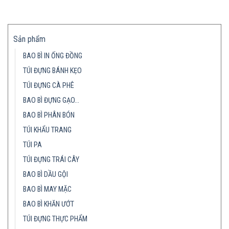
Sản phẩm
BAO BÌ IN ỐNG ĐỒNG
TÚI ĐỰNG BÁNH KẸO
TÚI ĐỰNG CÀ PHÊ
BAO BÌ ĐỰNG GẠO…
BAO BÌ PHÂN BÓN
TÚI KHẨU TRANG
TÚI PA
TÚI ĐỰNG TRÁI CÂY
BAO BÌ DẦU GỘI
BAO BÌ MAY MẶC
BAO BÌ KHĂN ƯỚT
TÚI ĐỰNG THỰC PHẨM