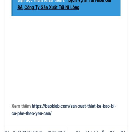
Bạn đọc tham khảo thêm:
Dịch Vụ In Túi Nilon Giá
Rẻ, Công Ty Sản Xuất Túi Ni Lông
Xem thêm
https://baobiab.com/san-xuat-thiet-ke-bao-bi-
ca-phe-theo-yeu-cau/