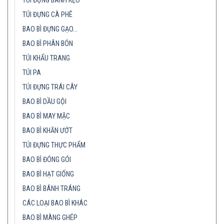
TÚI ĐỰNG BÁNH KẸO
TÚI ĐỰNG CÀ PHÊ
BAO BÌ ĐỰNG GẠO…
BAO BÌ PHÂN BÓN
TÚI KHẨU TRANG
TÚI PA
TÚI ĐỰNG TRÁI CÂY
BAO BÌ DẦU GỘI
BAO BÌ MAY MẶC
BAO BÌ KHĂN ƯỚT
TÚI ĐỰNG THỰC PHẨM
BAO BÌ ĐÓNG GÓI
BAO BÌ HẠT GIỐNG
BAO BÌ BÁNH TRÁNG
CÁC LOẠI BAO BÌ KHÁC
BAO BÌ MÀNG GHÉP