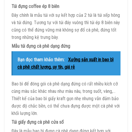
Túi đựng coffee ép 8 biên
Đây chính là mẫu túi với sự kết hợp của 2 túi là túi xếp hông
và túi đứng. Tương tự với túi đáy vuông thì túi ép 8 biên này
cũng có thể đứng vững mà không sợ đổ cà phê, đứng tốt
trong những kệ trưng bày.
Mẫu túi đựng cà phê dạng đứng
Bạn đọc tham khảo thêm:
Xưởng sản xuất in bao bì
cà phê chất lượng, uy tín, giá rẻ
Bao bì để đóng gói cà phê dạng đứng có rất nhiều kích cỡ
cùng màu sắc khác nhau như màu nâu, trong suốt, vàng,…
Thiết kế của bao bì giấy kraft gọn nhẹ nhưng vẫn đảm bảo
được độ chắc bền, có thể chưa đựng được một cà phê với
khối lượng lớn.
Túi giấy đựng cà phê cửa sổ
Đây là mẫu bao bì đựng cà phê dạng đứng kết hợp với